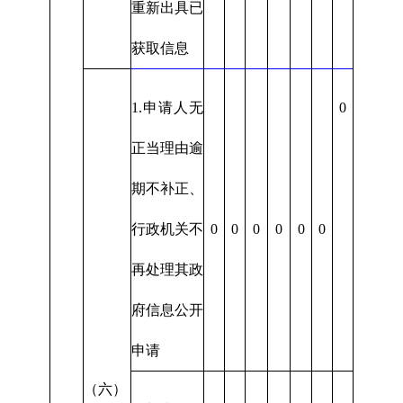
重新出具已
获取信息
1.申请人无
0
正当理由逾
期不补正、
行政机关不
0
0
0
0
0
0
再处理其政
府信息公开
申请
（六）