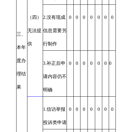
（四）
2.没有现成
0
0
0
0
0
0
0
无法提
信息需要另
三、
供
行制作
本年
度办
3.补正后申
0
0
0
0
0
0
0
理结
请内容仍不
果
明确
1.信访举报
0
0
0
0
0
0
0
投诉类申请