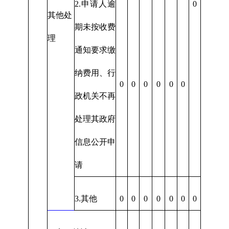
2.申请人逾
0
其他处
期未按收费
理
通知要求缴
纳费用、行
0
0
0
0
0
0
政机关不再
处理其政府
信息公开申
请
3.其他
0
0
0
0
0
0
0