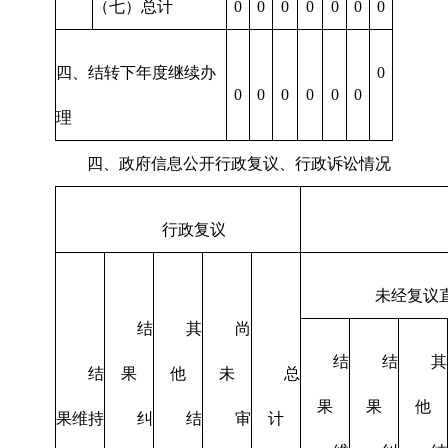
（七）总计
0
0
0
0
0
0
0
四、结转下年度继续办
0
0
0
0
0
0
0
理
四、政府信息公开行政复议、行政诉讼情况
行政复议
未经复议
结
其
尚
结
结
其
结
果
他
未
总
果
果
他
果维持
纠
结
审
计