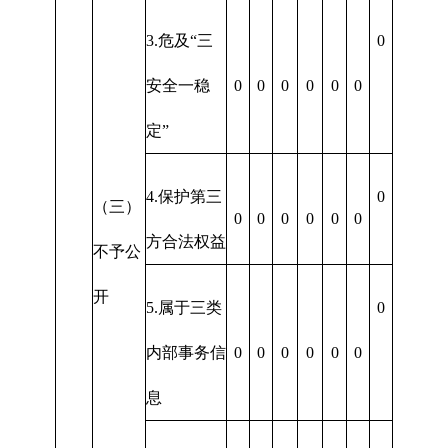
3.危及“三
0
安全一稳
0
0
0
0
0
0
定”
4.保护第三
0
（三）
0
0
0
0
0
0
方合法权益
不予公
开
5.属于三类
0
内部事务信
0
0
0
0
0
0
息