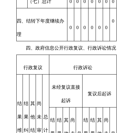
（七）总计
0
0
0
0
0
0
0
四、结转下年度继续办
0
0
0
0
0
0
0
理
四、政府信息公开行政复议、行政诉讼情况
行政复议
行政诉讼
未经复议直接
复议后起诉
起诉
结
结
其
尚
果
果
他
未
总
结
结
其
尚
结
结
其
尚
维
纠
结
审
计