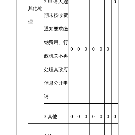
2.申请人逾
0
其他处
期未按收费
理
通知要求缴
纳费用、行
0
0
0
0
0
0
政机关不再
处理其政府
信息公开申
请
3.其他
0
0
0
0
0
0
0