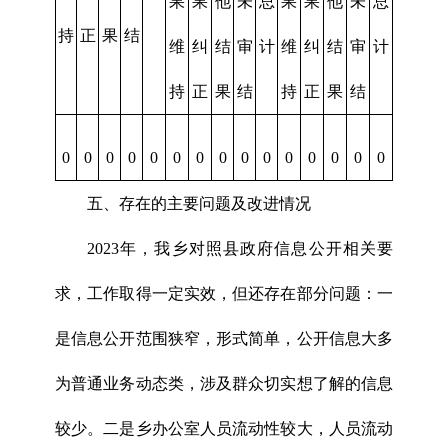
果
果
他
未
总
果
果
他
未
总
持
正
果
结
维
纠
结
审
计
维
纠
结
审
计
持
正
果
结
持
正
果
结
0
0
0
0
0
0
0
0
0
0
0
0
0
0
0
五、存在的主要问题及改进情况
2023年，我乡对照县政府信息公开相关要
求，工作取得一定实效，但还存在部分问题：一
是信息公开范围狭窄，形式简单，公开信息大多
为普通业务动态类，涉及群众切实想了解的信息
较少。二是乡办公室人员流动性较大，人员流动