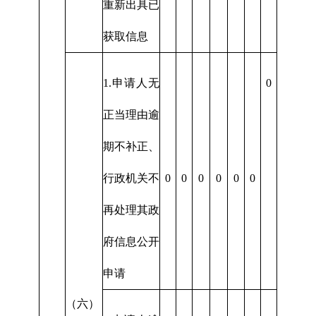
重新出具已
获取信息
1.申请人无
0
正当理由逾
期不补正、
行政机关不
0
0
0
0
0
0
再处理其政
府信息公开
申请
（六）