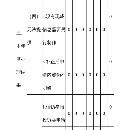
（四）
2.没有现成
0
无法提
信息需要另
0
0
0
0
0
0
三、
供
行制作
本年
度办
3.补正后申
0
理结
请内容仍不
0
0
0
0
0
0
果
明确
1.信访举报
0
0
0
0
0
0
0
投诉类申请