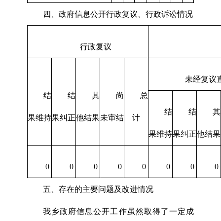
四、政府信息公开行政复议、行政诉讼情况
行政复议
未经复议
结
结
其
尚
总
结
结
其
果维持
果纠正
他结果
未审结
计
果维持
果纠正
他结果
0
0
0
0
0
0
0
0
五、存在的主要问题及改进情况
我乡政府信息公开工作虽然取得了一定成