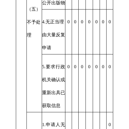
公开出版物
（五）
4.无正当理
0
0
0
0
0
0
0
不予处
由大量反复
理
申请
5.要求行政
0
0
0
0
0
0
0
机关确认或
重新出具已
获取信息
1.申请人无
0