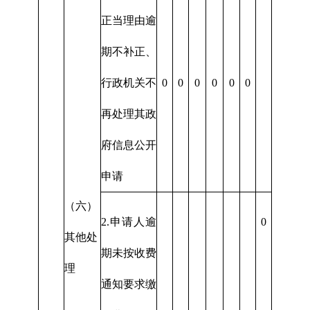
正当理由逾
期不补正、
行政机关不
0
0
0
0
0
0
再处理其政
府信息公开
申请
（六）
2.申请人逾
0
其他处
期未按收费
理
通知要求缴