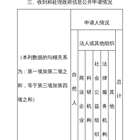
三、收到和处理政府信息公开申请情况
申请人情况
法人或其他组织
（本列数据的勾稽关系
社
法
为：第一项加第二项之
自
商
科
会
律
总
和，等于第三项加第四
然
业
研
公
服
其
计
项之和）
人
企
机
益
务
他
业
构
组
机
织
构