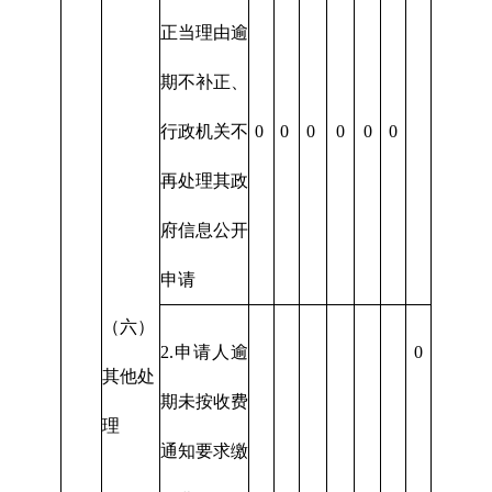
正当理由逾
期不补正、
行政机关不
0
0
0
0
0
0
再处理其政
府信息公开
申请
（六）
2.申请人逾
0
其他处
期未按收费
理
通知要求缴