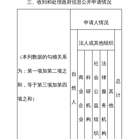
三、收到和处理政府信息公开申请情况
申请人情况
法人或其他组织
（本列数据的勾稽关系
社
法
为：第一项加第二项之
自
商
科
会
律
总
和，等于第三项加第四
然
业
研
公
服
其
计
项之和）
人
企
机
益
务
他
业
构
组
机
织
构