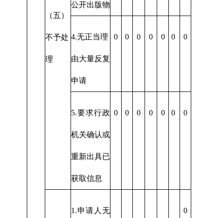
公开出版物
（五）
4.无正当理
0
0
0
0
0
0
0
不予处
由大量反复
理
申请
5.要求行政
0
0
0
0
0
0
0
机关确认或
重新出具已
获取信息
1.申请人无
0