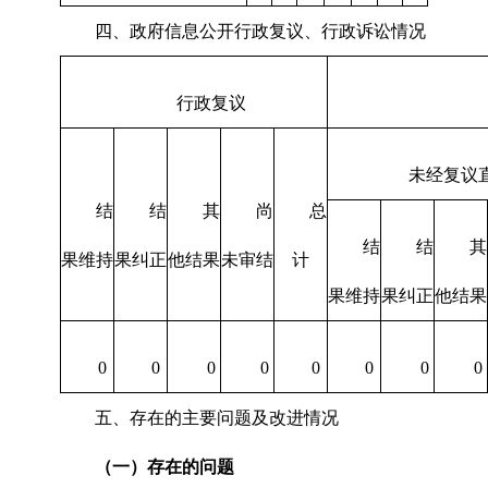
四、政府信息公开行政复议、行政诉讼情况
行政复议
未经复议
结
结
其
尚
总
结
结
其
果维持
果纠正
他结果
未审结
计
果维持
果纠正
他结果
0
0
0
0
0
0
0
0
五、存在的主要问题及改进情况
（一）存在的问题