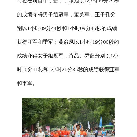
马拉松项目中，选手丁承旭以
1
小时
09
分
29
秒
的成绩夺得男子组冠军，董美军、王子孔分
别以
1
小时
09
分
44
秒和
1
小时
09
分
45
秒的成绩
获得亚军和季军；黄彦凤以
1
小时
19
分
06
秒的
成绩夺得女子组冠军，肖晶、乔蔚分别以
1
小
时
20
分
11
秒和
1
小时
21
分
35
秒的成绩获得亚军
和季军。