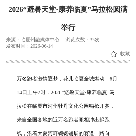
2026“避暑天堂·康养临夏”马拉松圆满
举行
来源：临夏州融媒体中心
浏览次数：
35
次
发布时间：2026-06-14
收藏
万名跑者激情逐梦，花儿临夏全城燃动。
6
月
14
日上午
7
时，
2026
“避暑天堂·康养临夏”马
拉松在临夏市河州牡丹文化公园鸣枪开赛，
来自全国各地的近万名跑者竞相冲出起跑
线，沿着大夏河畔蜿蜒铺展的赛道一路向