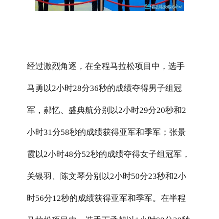
经过激烈角逐，在全程马拉松项目中，选手
马勇以
2
小时
28
分
36
秒的成绩夺得男子组冠
军，郝忆、盛典航分别以
2
小时
29
分
20
秒和
2
小时
31
分
58
秒的成绩获得亚军和季军；张景
霞以
2
小时
48
分
52
秒的成绩夺得女子组冠军，
关银羽、陈文琴分别以
2
小时
50
分
23
秒和
2
小
时
56
分
12
秒的成绩获得亚军和季军。在半程