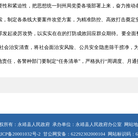
要性和紧迫性，把思想统一到州局党委各项部署上来，奋力推动
索，制定各条线大要案件攻坚方案，为精准防控、高效打击奠定
罪发起凌厉攻势，以实实在在的打防成效回应群众期待。要全面整
社会治安清查，将社会面治安风险、公共安全隐患筛干捞净，
责任，各警种部门要制定“任务清单”，严格执行“周调度、月通
权所有：永靖县人民政府
承办单位：永靖县人民政府办公室
网站地
ICP备20001032号-2
甘公网安备：62292302000104
网站标识码：622