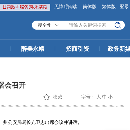
无障碍阅读
简体版
繁体版
登录
搜全州
醉美永靖
招商引资
政务新
署会召开
收藏
字号：
大
中
小
长、州公安局局长亢卫忠出席会议并讲话。