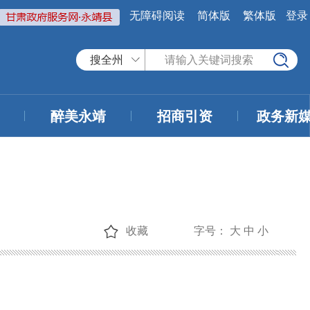
无障碍阅读
简体版
繁体版
登录
搜全州
醉美永靖
招商引资
政务新
收藏
字号：
大
中
小