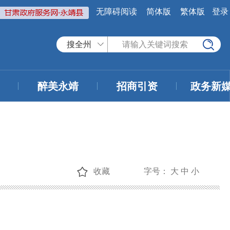
无障碍阅读
简体版
繁体版
登录
搜全州
醉美永靖
招商引资
政务新
收藏
字号：
大
中
小