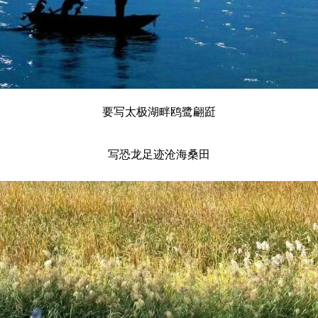
要写太极湖畔鸥鹭翩跹
写恐龙足迹沧海桑田