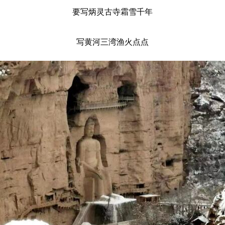
要写炳灵古寺霜雪千年
写黄河三湾渔火点点