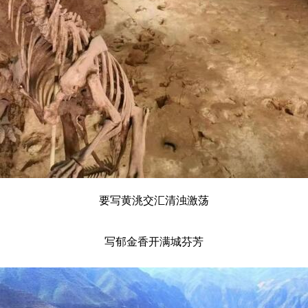
要写黄洮交汇清浊激荡
写郁金香开满城芬芳