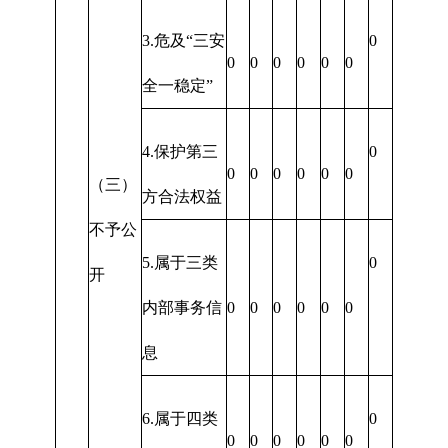
3.危及“三安
0
0
0
0
0
0
0
全一稳定”
4.保护第三
0
0
0
0
0
0
0
（三）
方合法权益
不予公
5.属于三类
0
开
内部事务信
0
0
0
0
0
0
息
6.属于四类
0
0
0
0
0
0
0