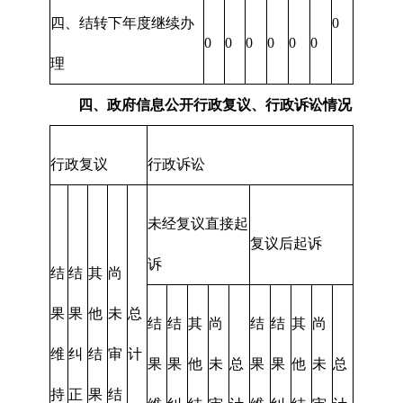
四、结转下年度继续办
0
0
0
0
0
0
0
理
四、政府信息公开行政复议、行政诉讼情况
行政复议
行政诉讼
未经复议直接起
复议后起诉
诉
结
结
其
尚
果
果
他
未
总
结
结
其
尚
结
结
其
尚
维
纠
结
审
计
果
果
他
未
总
果
果
他
未
总
持
正
果
结