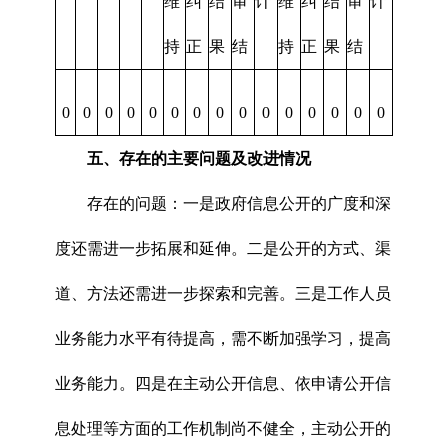
维
纠
结
审
计
维
纠
结
审
计
持
正
果
结
持
正
果
结
0
0
0
0
0
0
0
0
0
0
0
0
0
0
0
五、存在的主要问题及改进情况
存在的问题：一是政府信息公开的广度和深
度还需进一步拓展和延伸。二是公开的方式、渠
道、方法还需进一步探索和完善。三是工作人员
业务能力水平有待提高，需不断加强学习，提高
业务能力。四是在主动公开信息、依申请公开信
息处理等方面的工作机制尚不健全，主动公开的