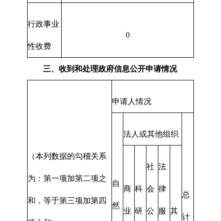
行政事业
0
性收费
三、收到和处理政府信息公开申请情况
申请人情况
法人或其他组织
（本列数据的勾稽关系
社
法
为：第一项加第二项之
自
商
科
会
律
总
和，等于第三项加第四
然
业
研
公
服
其
计