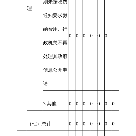
期未按收费
理
通知要求缴
纳费用、行
0
0
0
0
0
0
政机关不再
处理其政府
信息公开申
请
3.其他
0
0
0
0
0
0
0
（七）总计
0
0
0
0
0
0
0