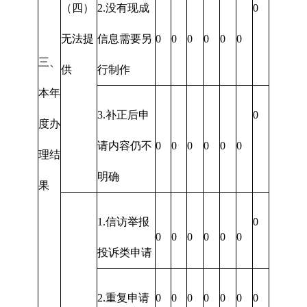
（四）
2.没有现成
0
无法提
信息需要另
0
0
0
0
0
0
三、
供
行制作
本年
3.补正后申
0
度办
请内容仍不
0
0
0
0
0
0
理结
明确
果
1.信访举报
0
0
0
0
0
0
0
投诉类申请
2.重复申请
0
0
0
0
0
0
0