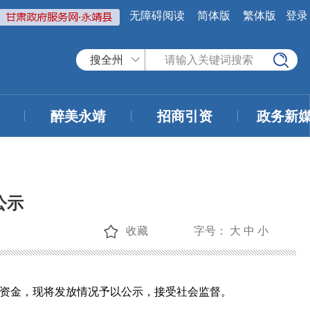
无障碍阅读
简体版
繁体版
登录
搜全州
醉美永靖
招商引资
政务新
公示
收藏
字号：
大
中
小
助资金，现将发放情况予以公示，接受社会监督。