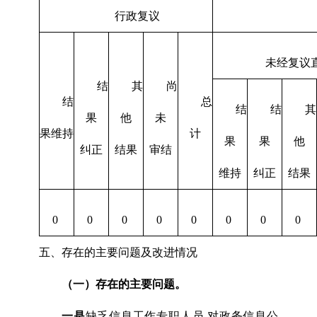
行政复议
未经复议
结
其
尚
结
总
结
结
其
果
他
未
果维持
计
果
果
他
纠正
结果
审结
维持
纠正
结果
0
0
0
0
0
0
0
0
五、存在的主要问题及改进情况
（一）存在的主要问题。
一是
缺乏信息工作专职人员,对政务信息公