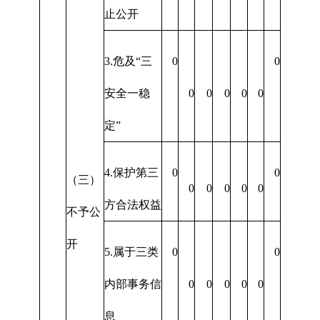
止公开
3.危及“三
0
0
安全一稳
0
0
0
0
0
定”
4.保护第三
0
0
（三）
0
0
0
0
0
方合法权益
不予公
开
5.属于三类
0
0
内部事务信
0
0
0
0
0
息