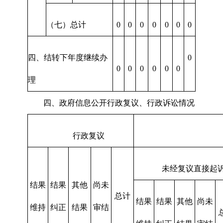
（七）总计
0
0
0
0
0
0
0
四、结转下年度继续办
0
0
0
0
0
0
0
理
四、政府信息公开行政复议、行政诉讼情况
行政复议
未经复议直接起
结果
结果
其他
尚未
总计
结果
结果
其他
尚未
维持
纠正
结果
审结