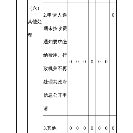
（六）
2.申请人逾
0
其他处
期未按收费
理
通知要求缴
纳费用、行
0
0
0
0
0
0
政机关不再
处理其政府
信息公开申
请
3.其他
0
0
0
0
0
0
0