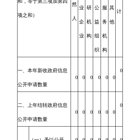
和，等于第三项加第四
然
业
研
公
服
其
计
项之和）
人
企
机
益
务
他
业
构
组
机
织
构
一、本年新收政府信息
0
0
0
0
0
0
0
公开申请数量
二、上年结转政府信息
0
0
0
0
0
0
0
公开申请数量
（一）予以公开
0
0
0
0
0
0
0