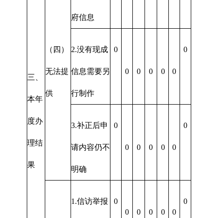
府信息
（四）
2.没有现成
0
0
无法提
信息需要另
0
0
0
0
0
三、
供
行制作
本年
度办
3.补正后申
0
0
理结
请内容仍不
0
0
0
0
0
果
明确
1.信访举报
0
0
0
0
0
0
0