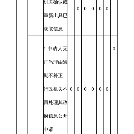
机关确认或
0
0
0
0
0
重新出具已
获取信息
1.申请人无
0
正当理由逾
期不补正、
行政机关不
0
0
0
0
0
0
再处理其政
府信息公开
申请