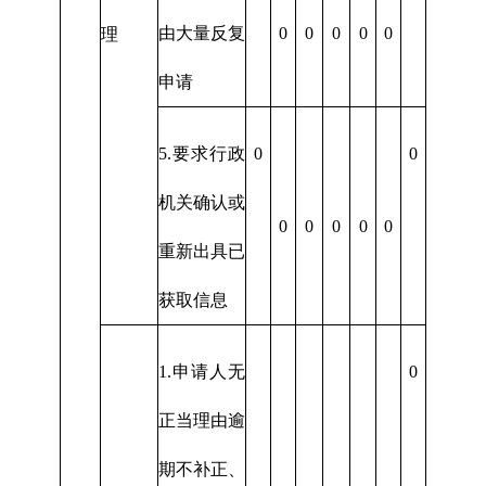
由大量反复
0
0
0
0
0
理
申请
5.要求行政
0
0
机关确认或
0
0
0
0
0
重新出具已
获取信息
1.申请人无
0
正当理由逾
期不补正、