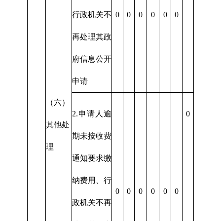
行政机关不
0
0
0
0
0
0
再处理其政
府信息公开
申请
（六）
2.申请人逾
0
其他处
期未按收费
理
通知要求缴
纳费用、行
0
0
0
0
0
0
政机关不再