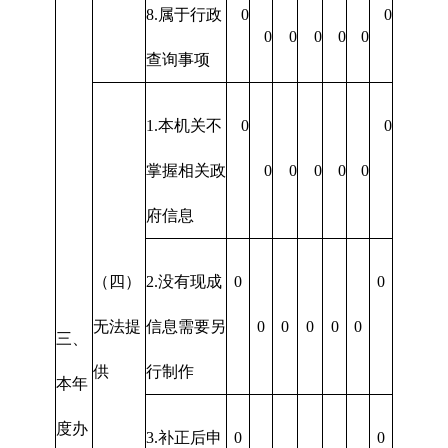
8.属于行政
0
0
0
0
0
0
0
查询事项
1.本机关不
0
0
掌握相关政
0
0
0
0
0
府信息
（四）
2.没有现成
0
0
无法提
信息需要另
0
0
0
0
0
三、
供
行制作
本年
度办
3.补正后申
0
0