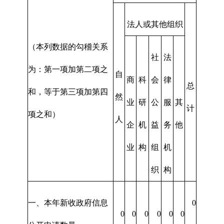
法人或其他组织
（本列数据的勾稽关系
社
法
为：第一项加第二项之
自
商
科
会
律
总
和，等于第三项加第四
然
业
研
公
服
其
计
项之和）
人
企
机
益
务
他
业
构
组
机
织
构
一、本年新收政府信息
0
0
0
0
0
0
0