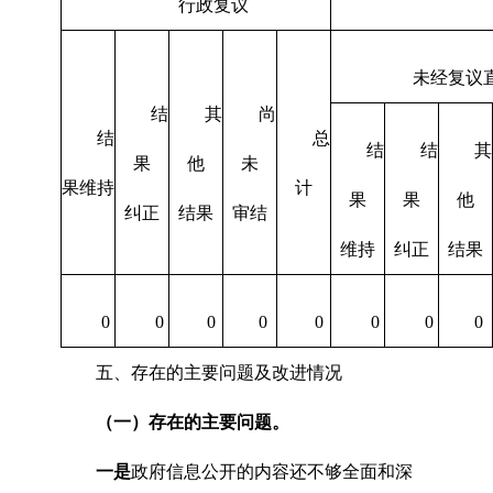
行政复议
未经复议
结
其
尚
结
总
结
结
其
果
他
未
果维持
计
果
果
他
纠正
结果
审结
维持
纠正
结果
0
0
0
0
0
0
0
0
五、存在的主要问题及改进情况
（一）存在的主要问题。
一是
政府信息公开的内容还不够全面和深