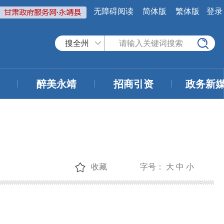
无障碍阅读
简体版
繁体版
登录
搜全州
醉美永靖
招商引资
政务新
收藏
字号：
大
中
小