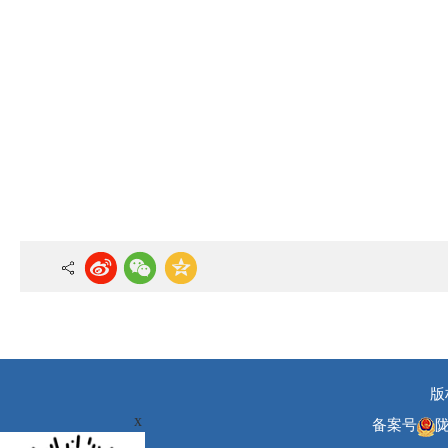
版
x
备案号
陇