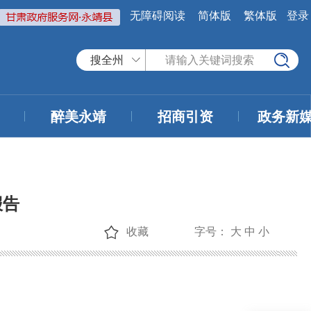
无障碍阅读
简体版
繁体版
登录
搜全州
醉美永靖
招商引资
政务新
报告
收藏
字号：
大
中
小