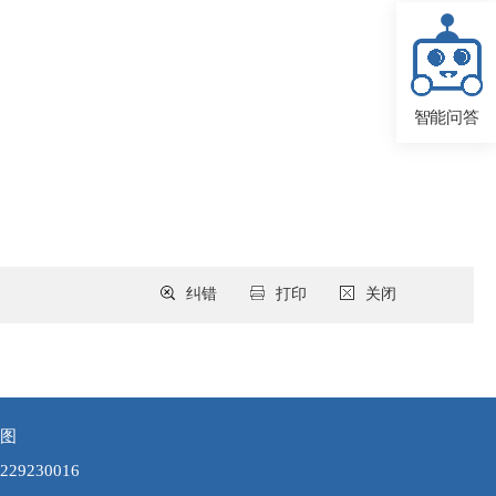
智能问答
纠错
打印
关闭
图
9230016