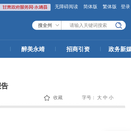
无障碍阅读
简体版
繁体版
登录
搜全州
醉美永靖
招商引资
政务新
报告
收藏
字号：
大
中
小