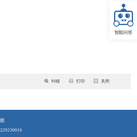
智能问答
纠错
打印
关闭
图
9230016