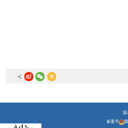
版
x
备案号
陇