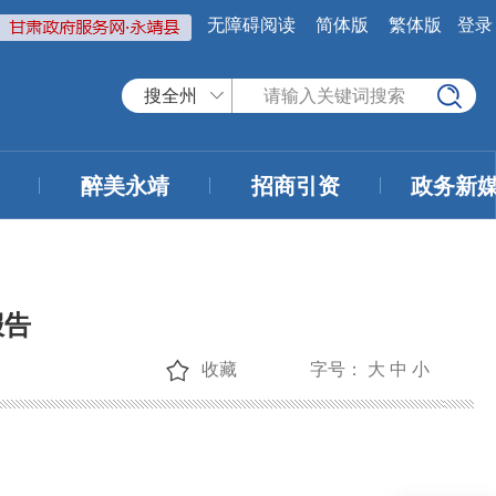
无障碍阅读
简体版
繁体版
登录
搜全州
醉美永靖
招商引资
政务新
报告
收藏
字号：
大
中
小