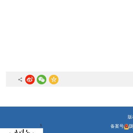
版
x
备案号
陇