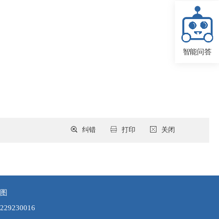
智能问答
纠错
打印
关闭
图
9230016