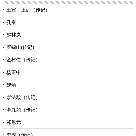
王宣、王训（传记）
孔秦
赵林岚
罗锦山(传记）
金树仁（传记）
杨正中
魏炳
崇法毅（传记）
李九如（传记）
祁魁元
李秀（传记）