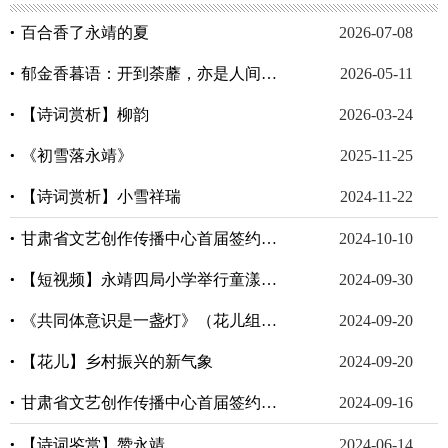
百合香了永靖的夏
2026-07-08
郁金香暮语：开到荼蘼，亦是人间好时节
2026-05-11
【诗词赏析】柳韵
2026-03-24
《初雪落永靖》
2025-11-25
【诗词赏析】小雪祥瑞
2024-11-22
甘肃省文艺创作传播中心首届签约作家永靖采风作品
2024-10-10
【短视频】永靖四局小学举行童漾精彩 我与祖国共成长 国庆节经典诵读比赛
2024-09-30
《共同体意识是一盏灯》（花儿组诗）——临夏州第二届“石榴杯”铸牢中华民族共同体意识主题征文成人组一等奖作品
2024-09-20
【花儿】乡村振兴的新气象
2024-09-20
甘肃省文艺创作传播中心首届签约作家永靖采风作品（六）
2024-09-16
【诗词鉴赏】赞永靖
2024-06-14