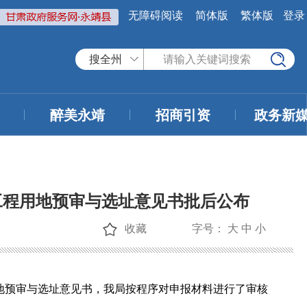
无障碍阅读
简体版
繁体版
登录
搜全州
醉美永靖
招商引资
政务新
工程用地预审与选址意见书批后公布
收藏
字号：
大
中
小
地预审与选址意见书，我局按程序对申报材料进行了审核