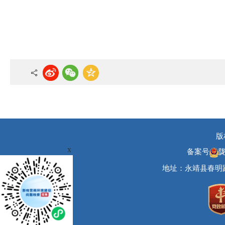
版
x
备案号
陇
地址：永靖县春明