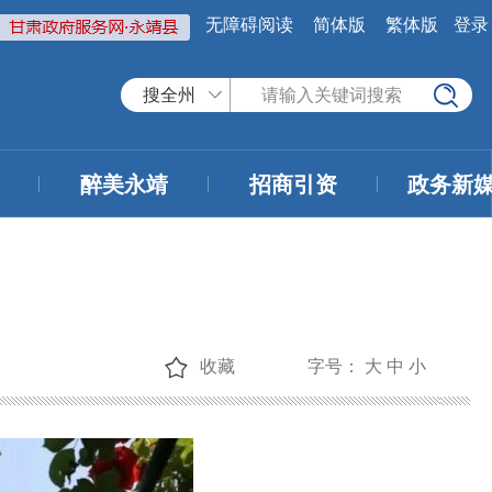
无障碍阅读
简体版
繁体版
登录
搜全州
醉美永靖
招商引资
政务新
收藏
字号：
大
中
小