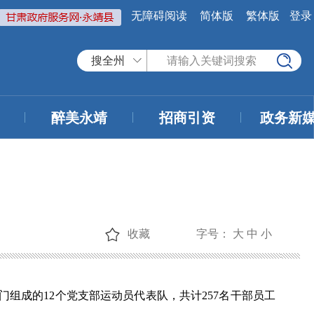
无障碍阅读
简体版
繁体版
登录
搜全州
醉美永靖
招商引资
政务新
收藏
字号：
大
中
小
门组成的12个党支部运动员代表队，共计257名干部员工