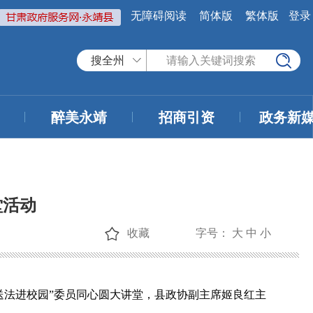
无障碍阅读
简体版
繁体版
登录
搜全州
醉美永靖
招商引资
政务新
堂活动
收藏
字号：
大
中
小
送法进校园”委员同心圆大讲堂，县政协副主席姬良红主