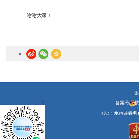
谢谢大家！
版
x
备案号
陇
地址：永靖县春明