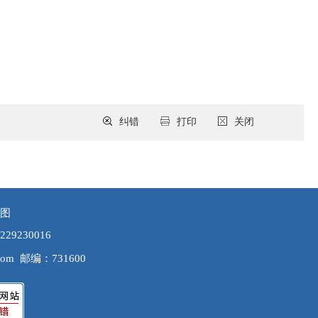
纠错
打印
关闭
图
9230016
com
邮编：731600