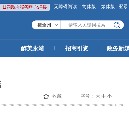
无障碍阅读
简体版
繁体版
登录
搜全州
醉美永靖
招商引资
政务新
话
收藏
字号：
大
中
小