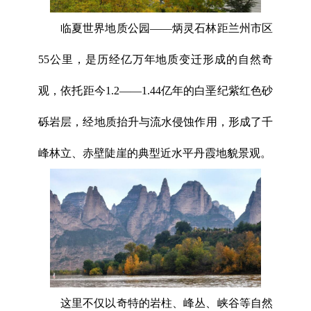
临夏世界地质公园——炳灵石林距兰州市区
55公里，是历经亿万年地质变迁形成的自然奇
观，依托距今1.2——1.44亿年的白垩纪紫红色砂
砾岩层，经地质抬升与流水侵蚀作用，形成了千
峰林立、赤壁陡崖的典型近水平丹霞地貌景观。
这里不仅以奇特的岩柱、峰丛、峡谷等自然