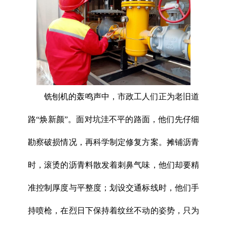
铣刨机的轰鸣声中，市政工人们正为老旧道
路“焕新颜”。面对坑洼不平的路面，他们先仔细
勘察破损情况，再科学制定修复方案。摊铺沥青
时，滚烫的沥青料散发着刺鼻气味，他们却要精
准控制厚度与平整度；划设交通标线时，他们手
持喷枪，在烈日下保持着纹丝不动的姿势，只为