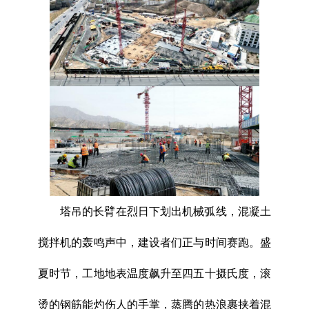
塔吊的长臂在烈日下划出机械弧线，混凝土
搅拌机的轰鸣声中，建设者们正与时间赛跑。盛
夏时节，工地地表温度飙升至四五十摄氏度，滚
烫的钢筋能灼伤人的手掌，蒸腾的热浪裹挟着混