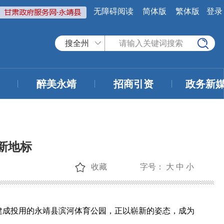
无障碍阅读
简体版
繁体版
登录
搜全州
醉美永靖
招商引资
政务新
新地标
收藏
字号：
大
中
小
建成投用的永靖县滨河体育公园，正以崭新的姿态，成为