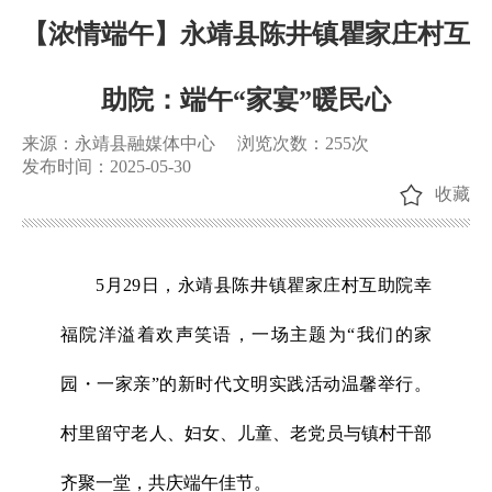
【浓情端午】永靖县陈井镇瞿家庄村互
助院：端午“家宴”暖民心
来源：永靖县融媒体中心
浏览次数：
255
次
发布时间：2025-05-30
收藏
5月29日，永靖县陈井镇瞿家庄村互助院幸
福院洋溢着欢声笑语，一场主题为“我们的家
园・一家亲”的新时代文明实践活动温馨举行。
村里留守老人、妇女、儿童、老党员与镇村干部
齐聚一堂，共庆端午佳节。