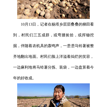
10月13日，记者在杨塔乡层层叠叠的梯田看
到，村民们三五成群，或弯腰捡拾，或挥锄挖
掘，伴随着农机具的轰鸣声，一垄垄马铃薯被整
齐地翻出地面。村民们脸上洋溢着灿烂的笑容，
一边麻利地将马铃薯分拣、装袋，一边盘算着今
年的好收成。