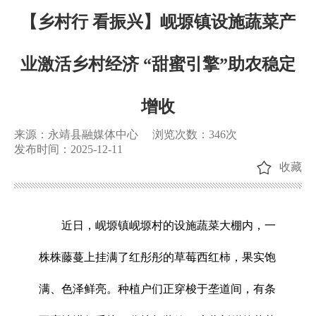
【乡村行 看振兴】岘塬镇设施蔬菜产
业激活乡村经济 “甜蜜引擎”助农稳定
增收
来源：永靖县融媒体中心
浏览次数：
346
次
发布时间：2025-12-11
收藏
近日，岘塬镇岘塬村的设施蔬菜大棚内，一
株株藤蔓上挂满了红彤彤的草莓西红柿，果实饱
满、色泽鲜亮。种植户们正穿梭于垄道间，有条