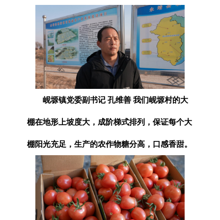
岘塬镇党委副书记 孔维善 我们岘塬村的大
棚在地形上坡度大，成阶梯式排列，保证每个大
棚阳光充足，生产的农作物糖分高，口感香甜。