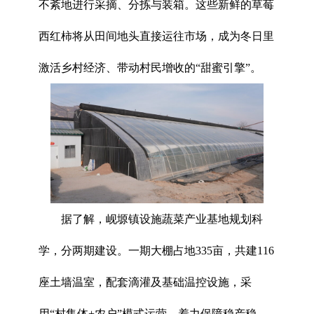
不紊地进行采摘、分拣与装箱。这些新鲜的草莓
西红柿将从田间地头直接运往市场，成为冬日里
激活乡村经济、带动村民增收的“甜蜜引擎”。
据了解，岘塬镇设施蔬菜产业基地规划科
学，分两期建设。一期大棚占地335亩，共建116
座土墙温室，配套滴灌及基础温控设施，采
用“村集体+农户”模式运营，着力保障稳产稳