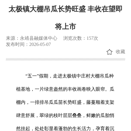
太极镇大棚吊瓜长势旺盛 丰收在望即
将上市
来源：永靖县融媒体中心
浏览次数：
157
次
发布时间：2026-05-07
收藏
“五一”假期，走进太极镇中庄村大棚吊瓜种
植基地，一片绿意盎然的丰收画卷映入眼帘。瓜
棚内，一排排吊瓜瓜苗长势旺盛，藤蔓顺着支架
肆意舒展，翠绿的枝叶层层叠叠，鲜嫩的瓜胎悄
然挂起，处处彰显着蓬勃的生长活力，孕育着沉