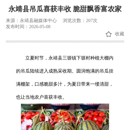
永靖县吊瓜喜获丰收 脆甜飘香富农家
来源：永靖县融媒体中心
浏览次数：
207
次
发布时间：2026-05-08
收藏
立夏时节，永靖县三塬镇下塬村种植大棚内
的吊瓜陆续进入成熟采收期。圆润饱满的吊瓜挂
满棚架，口感脆甜多汁，为夏日带来一缕清甜，
也让当地农户喜获丰收。