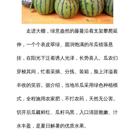
走进大棚，绿意盎然的藤蔓沿着支架攀爬延
伸，一个个表皮翠绿、圆润饱满的吊瓜错落悬
挂，在阳光下泛着诱人光泽，长势喜人。瓜农们
穿梭其间，忙着采摘、分拣、装箱，脸上洋溢着
丰收的笑容。据介绍，当地吊瓜采用绿色种植模
式，全程施用农家肥，不打农药，天然无公害。
切开后瓜瓤鲜红、瓜籽乌黑，入口清甜脆嫩、汁
水丰盈，是夏日解暑的优质水果。