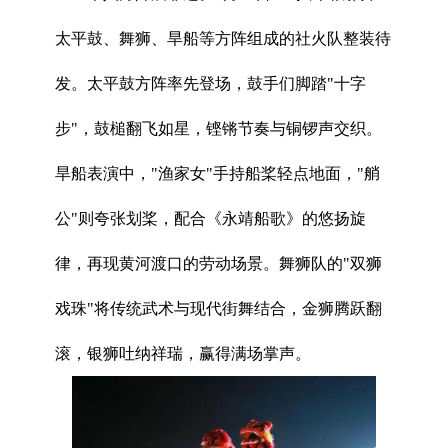
太平鼓、舞狮、旱船等方阵组成的社火队整装待
发。太平鼓方阵率先登场，鼓手们脚踏"十字
步"，鼓槌翻飞如星，铿锵节奏与铜锣声交织。
旱船表演中，"渔家女"手持船桨轻点地面，"艄
公"则夸张划桨，配合《永靖船歌》的悠扬旋
律，再现黄河渡口的劳动场景。舞狮队的"双狮
戏珠"将传统武术与现代街舞结合，金狮腾跃翻
滚，银狮吐纳祥瑞，赢得满场掌声。