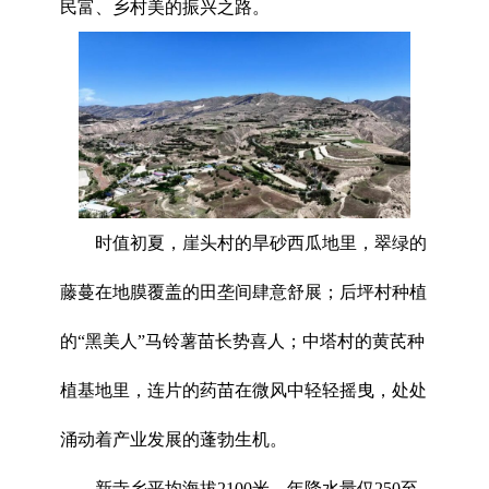
民富、乡村美的振兴之路。
时值初夏，崖头村的旱砂西瓜地里，翠绿的
藤蔓在地膜覆盖的田垄间肆意舒展；后坪村种植
的“黑美人”马铃薯苗长势喜人；中塔村的黄芪种
植基地里，连片的药苗在微风中轻轻摇曳，处处
涌动着产业发展的蓬勃生机。
新寺乡平均海拔2100米，年降水量仅250至