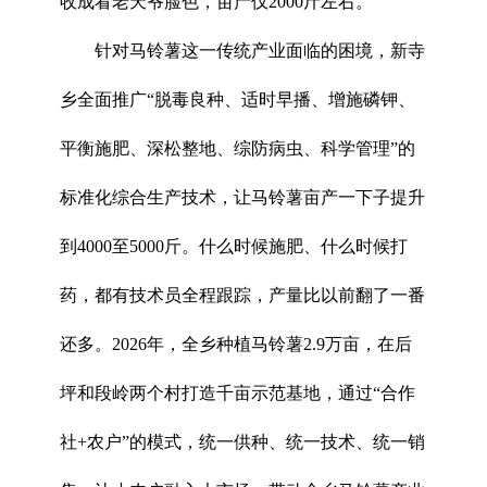
收成看老天爷脸色，亩产仅2000斤左右。
针对马铃薯这一传统产业面临的困境，新寺
乡全面推广“脱毒良种、适时早播、增施磷钾、
平衡施肥、深松整地、综防病虫、科学管理”的
标准化综合生产技术，让马铃薯亩产一下子提升
到4000至5000斤。什么时候施肥、什么时候打
药，都有技术员全程跟踪，产量比以前翻了一番
还多。2026年，全乡种植马铃薯2.9万亩，在后
坪和段岭两个村打造千亩示范基地，通过“合作
社+农户”的模式，统一供种、统一技术、统一销