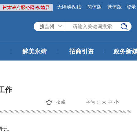
无障碍阅读
简体版
繁体版
登录
搜全州
醉美永靖
招商引资
政务新
工作
收藏
字号：
大
中
小
调研。