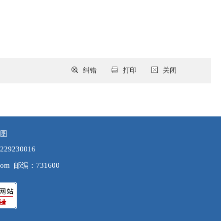
纠错
打印
关闭
图
9230016
com
邮编：731600