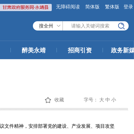
无障碍阅读
简体版
繁体版
登录
搜全州
醉美永靖
招商引资
政务新
收藏
字号：
大
中
小
会议文件精神，安排部署党的建设、产业发展、项目攻坚