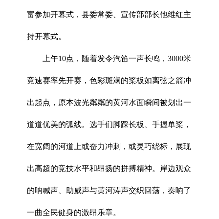
富参加开幕式，县委常委、宣传部部长他维红主
持开幕式。
上午10点，随着发令汽笛一声长鸣，3000米
竞速赛率先开赛，色彩斑斓的桨板如离弦之箭冲
出起点，原本波光粼粼的黄河水面瞬间被划出一
道道优美的弧线。选手们脚踩长板、手握单桨，
在宽阔的河道上或奋力冲刺，或灵巧绕标，展现
出高超的竞技水平和昂扬的拼搏精神。岸边观众
的呐喊声、助威声与黄河涛声交织回荡，奏响了
一曲全民健身的激昂乐章。