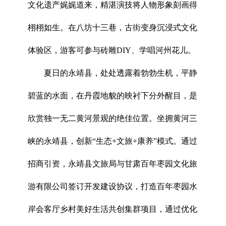
文化遗产娓娓道来，精湛演技将人物形象刻画得
栩栩如生。在八坊十三巷，古街变身沉浸式文化
体验区，游客可参与砖雕DIY、学唱河州花儿。
夏日的永靖县，处处透露着勃勃生机，平静
碧蓝的水面，在丹霞地貌的映衬下分外醒目，是
欣赏独一无二黄河景观的绝佳位置。坐拥黄河三
峡的永靖县，创新“生态+文旅+康养”模式。通过
招商引资，永靖县文旅局与甘肃百年枣园文化旅
游有限公司签订开发建设协议，打造百年枣园水
岸会客厅乡村美好生活共创集群项目，通过优化