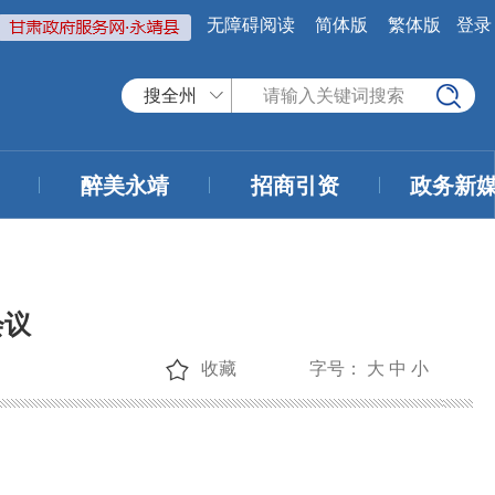
无障碍阅读
简体版
繁体版
登录
搜全州
醉美永靖
招商引资
政务新
会议
收藏
字号：
大
中
小