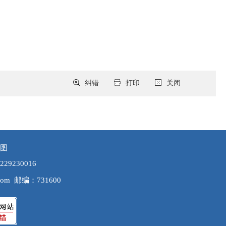
纠错
打印
关闭
图
9230016
com
邮编：731600