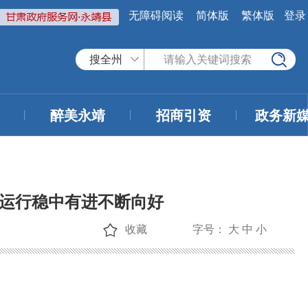
无障碍阅读
简体版
繁体版
登录
搜全州
醉美永靖
招商引资
政务新
济运行稳中有进不断向好
收藏
字号：
大
中
小