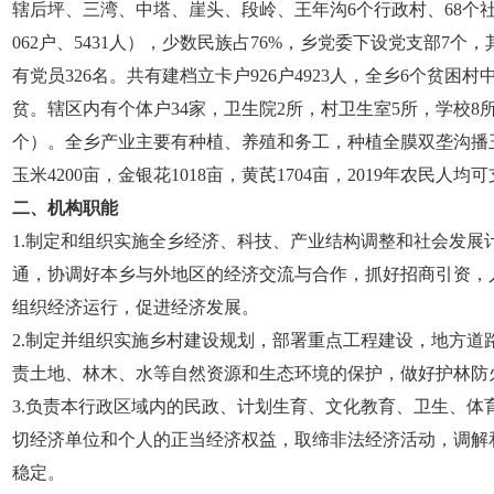
辖后坪、三湾、中塔、崖头、段岭、王年沟6个行政村、68个社，
062户、5431人），少数民族占76%，乡党委下设党支部7个
有党员326名。共有建档立卡户926户4923人，全乡6个贫困村中
贫。辖区内有个体户34家，卫生院2所，村卫生室5所，学校8
个）。全乡产业主要有种植、养殖和务工，种植全膜双垄沟播玉米1
玉米4200亩，金银花1018亩，黄芪1704亩，2019年农民人均可
二、机构职能
1.制定和组织实施全乡经济、科技、产业结构调整和社会发展
通，协调好本乡与外地区的经济交流与合作，抓好招商引资，
组织经济运行，促进经济发展。
2.制定并组织实施乡村建设规划，部署重点工程建设，地方道
责土地、林木、水等自然资源和生态环境的保护，做好护林防
3.负责本行政区域内的民政、计划生育、文化教育、卫生、体
切经济单位和个人的正当经济权益，取缔非法经济活动，调解
稳定。