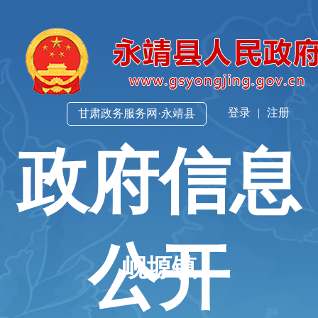
登录
|
注册
甘肃政务服务网·永靖县
政府信息
公开
岘塬镇