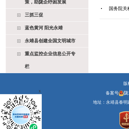
策，助陇企纾困发展
国务院关
三抓三促
蓝色黄河 阳光永靖
永靖县创建全国文明城市
重点监控企业信息公开专
栏
版
x
陇
备案号
地址：永靖县春明