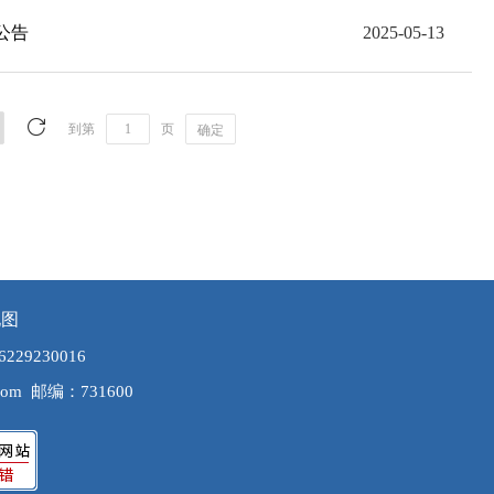
公告
2025-05-13
到第
页
确定
地图
29230016
com
邮编：731600