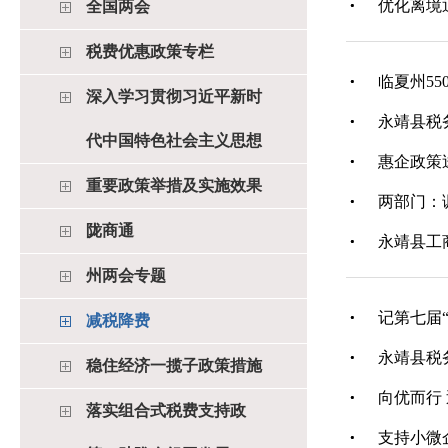
优化离境
全国两会
税费优惠政策专栏
临夏州55
深入学习贯彻习近平新时
永靖县税务
代中国特色社会主义思想
惠企政策
重要政策举措及实施效果
两部门：
陇商通
永靖县工
州两会专题
记第七届
减税降费
永靖县税
稳住经济一揽子政策措施
向优而行
落实组合式税费支持政
支持小微