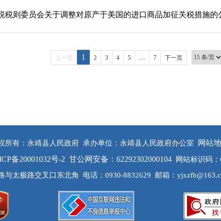
税税则委员会关于调整对原产于美国的进口商品加征关税措施的
1
上一页
2
3
4
5
…
7
下一页
网站
权所有：永靖县人民政府
承办单位：永靖县人民政府办公室
ICP备20001032号-2
甘公网安备：62292302000104
网站标识码：62
路与太极路交叉口东北角
电话：0930-8832629
邮箱：yjxzfb@163.