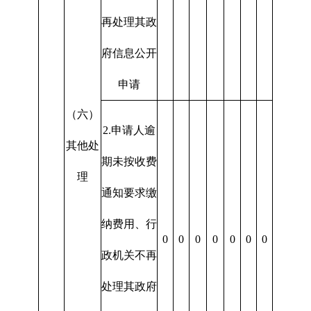
再处理其政
府信息公开
申请
（六）
2.申请人逾
其他处
期未按收费
理
通知要求缴
纳费用、行
0
0
0
0
0
0
0
政机关不再
处理其政府