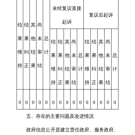
未经复议直接
复议后起诉
起诉
结
结
其
尚
果
果
他
未
总
结
结
其
尚
结
结
其
尚
维
纠
结
审
计
果
果
他
未
总
果
果
他
未
总
持
正
果
结
维
纠
结
审
计
维
纠
结
审
计
持
正
果
结
持
正
果
结
0
0
0
0
0
0
0
0
0
0
0
0
0
0
0
五、存在的主要问题及改进情况
政府信息公开是建立责任政府、服务政府、