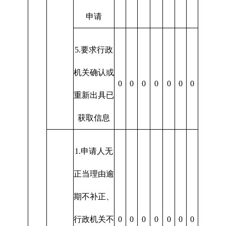
申请
5.要求行政
机关确认或
0
0
0
0
0
0
0
重新出具已
获取信息
1.申请人无
正当理由逾
期不补正、
行政机关不
0
0
0
0
0
0
0