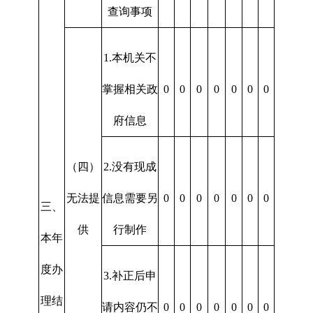
查询事项
1.本机关不
掌握相关政
0
0
0
0
0
0
0
府信息
（四）
2.没有现成
无法提
信息需要另
0
0
0
0
0
0
0
三、
供
行制作
本年
度办
3.补正后申
理结
请内容仍不
0
0
0
0
0
0
0