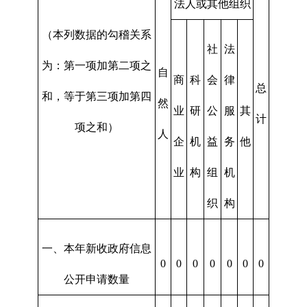
法人或其他组织
（本列数据的勾稽关系
社
法
为：第一项加第二项之
自
商
科
会
律
总
和，等于第三项加第四
然
业
研
公
服
其
计
项之和）
人
企
机
益
务
他
业
构
组
机
织
构
一、本年新收政府信息
0
0
0
0
0
0
0
公开申请数量