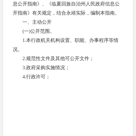
息公开指南》、《临夏回族自治州人民政府信息公
开指南》有关规定，结合永靖实际，编制本指南。
一、主动公开
(一)公开范围。
1.本行政机关机构设置、职能、办事程序等情
况。
2.规范性文件及其他可公开文件；
3.政府采购实施情况；
4.行政许可；
5.重大项目建设情况；
6.突发公共事件的应急预案、预警信息及应对
情况；
7.工作动态；
8.公告公示；
9.重点领域信息公开，包括财政预决算和“三