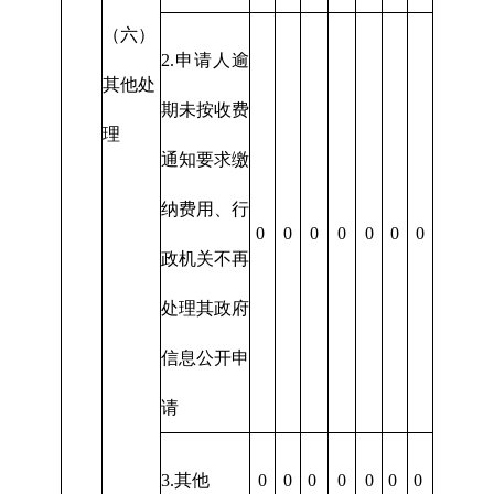
（六）
2.申请人逾
其他处
期未按收费
理
通知要求缴
纳费用、行
0
0
0
0
0
0
0
政机关不再
处理其政府
信息公开申
请
3.其他
0
0
0
0
0
0
0