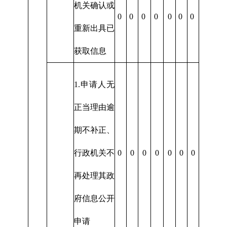
机关确认或
0
0
0
0
0
0
0
重新出具已
获取信息
1.申请人无
正当理由逾
期不补正、
行政机关不
0
0
0
0
0
0
0
再处理其政
府信息公开
申请