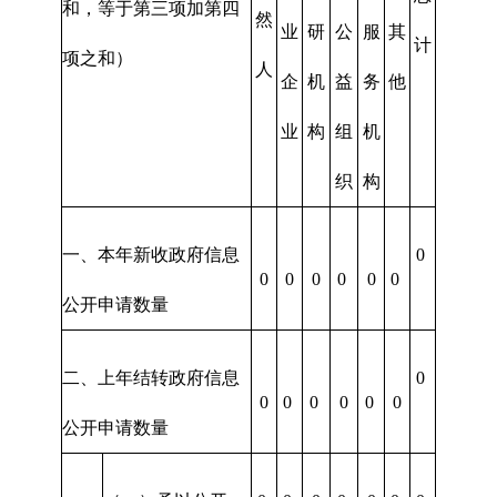
和，等于第三项加第四
然
业
研
公
服
其
计
项之和）
人
企
机
益
务
他
业
构
组
机
织
构
一、本年新收政府信息
0
0
0
0
0
0
0
公开申请数量
二、上年结转政府信息
0
0
0
0
0
0
0
公开申请数量