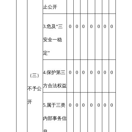
止公开
3.危及“三
0
0
0
0
0
0
0
安全一稳
定”
4.保护第三
0
0
0
0
0
0
0
（三）
方合法权益
不予公
开
5.属于三类
0
0
0
0
0
0
0
内部事务信
息