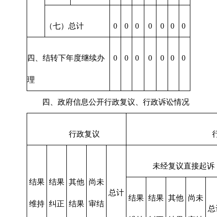
（七）总计
0
0
0
0
0
0
0
四、结转下年度继续办
0
0
0
0
0
0
0
理
四、政府信息公开行政复议、行政诉讼情况
行政复议
未经复议直接起诉
结果
结果
其他
尚未
总计
结果
结果
其他
尚未
维持
纠正
结果
审结
总