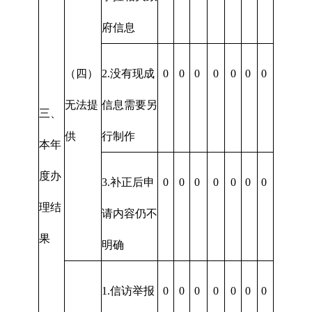
府信息
（四）
2.没有现成
0
0
0
0
0
0
0
无法提
信息需要另
三、
供
行制作
本年
度办
3.补正后申
0
0
0
0
0
0
0
理结
请内容仍不
果
明确
1.信访举报
0
0
0
0
0
0
0