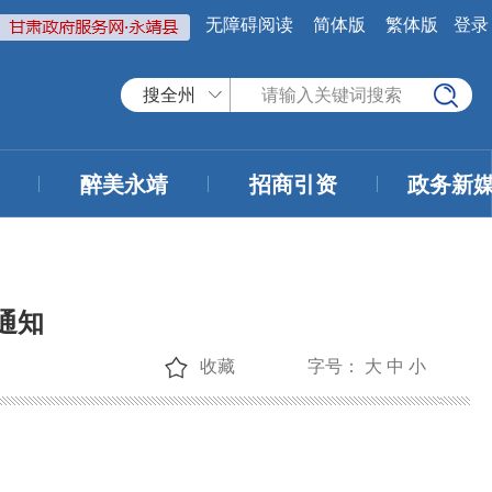
无障碍阅读
简体版
繁体版
登录
搜全州
醉美永靖
招商引资
政务新
通知
收藏
字号：
大
中
小