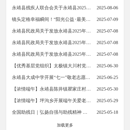
永靖县残疾人联合会关于永靖县2025年困难重度残疾人家庭无障碍改造项目（省列为民实事项目）完成情况的公示
2025-08-06
镜头定格幸福瞬间！“阳光公益･最美微笑”活动温暖川南社区老人心
2025-07-09
永靖县民政局关于发放永靖县2025年6月份临时救助资金的公示
2025-07-08
永靖县民政局关于发放永靖县2025年7月份城乡特困供养人员基本生活费和照料护理费的公示
2025-07-08
永靖县民政局关于发放永靖县2025年7月份城乡居民最低生活保障金的公示
2025-07-08
【优秀基层党组织】太极镇大川村党委：用心用情服务群众践初心
2025-06-30
永靖县大成中学开展“七一”敬老志愿服务活动
2025-06-25
【浓情端午】永靖县陈井镇瞿家庄村互助院：端午“家宴”暖民心
2025-05-30
【浓情端午】坪沟乡开展端午关爱老人活动
2025-05-29
全国助残日｜​弘扬自强与助残精神 凝聚团结奋进力量——永靖县残联开展全国助残日系列活动
2025-05-18
加载更多