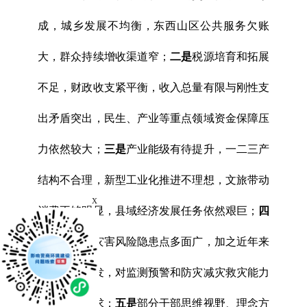
成，城乡发展不均衡，东西山区公共服务欠账
大，群众持续增收渠道窄；
二是
税源培育和拓展
不足，财政收支紧平衡，收入总量有限与刚性支
出矛盾突出，民生、产业等重点领域资金保障压
力依然较大；
三是
产业能级有待提升，一二三产
结构不合理，新型工业化推进不理想，文旅带动
x
消费不够明显，县域经济发展任务依然艰巨；
四
是
县域自然灾害风险隐患点多面广，加之近年来
极端天气多发，对监测预警和防灾减灾救灾能力
提出更高要求；
五是
部分干部思维视野、理念方