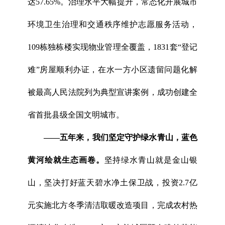
达57.65%。治理水平大幅提升，常态化开展城市
环境卫生治理和交通秩序维护志愿服务活动，
109栋独栋楼实现物业管理全覆盖，1831套“登记
难”房屋顺利办证，在水一方小区遗留问题化解
被最高人民法院列为典型宣讲案例，成功创建全
省首批县级全国文明城市。
——五年来，我们坚定守护绿水青山，
蓝色
黄河
绘就生态画卷。
坚持绿水青山就是金山银
山，坚决打好蓝天碧水净土保卫战，投资2.7亿
元实施北方冬季清洁取暖改造项目，完成农村热